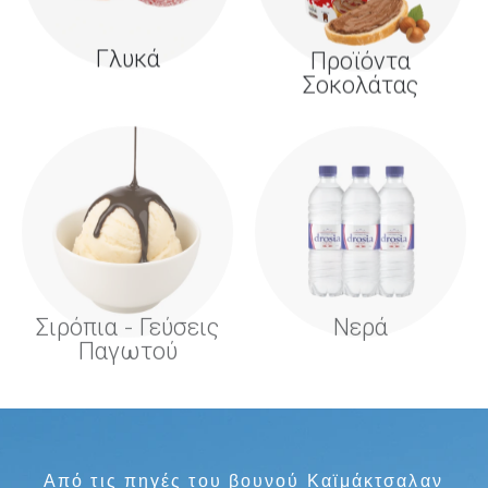
Γλυκά
Προϊόντα
Σοκολάτας
Σιρόπια - Γεύσεις
Νερά
Παγωτού
Από τις πηγές του βουνού Καϊμάκτσαλαν