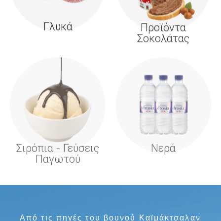
Γλυκά
Προϊόντα
Σοκολάτας
Σιρόπια - Γεύσεις
Νερά
Παγωτού
Από τις πηγές του βουνού Καϊμάκτσαλαν