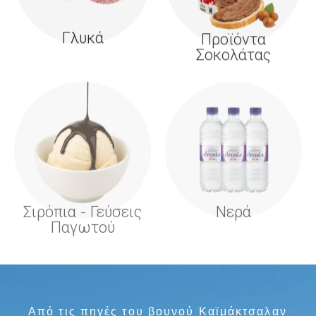
Γλυκά
Προϊόντα
Σοκολάτας
Σιρόπια - Γεύσεις
Νερά
Παγωτού
Από τις πηγές του βουνού Καϊμάκτσαλαν