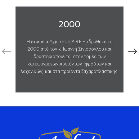
2000
Η εταιρεία Agrifreda Α.Β.Ε.Ε. ιδρύθηκε το
Μ
2000 από τον κ. Ιωάννη Σινιόσογλου και
5
δραστηριοποιείται στον τομέα των
κατεψυγμένων προϊόντων (φρούτων και
λαχανικών) και στα προϊόντα ζαχαροπλαστικής.