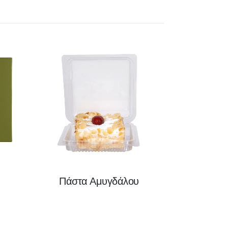
Πάστα Αμυγδάλου
Πορ