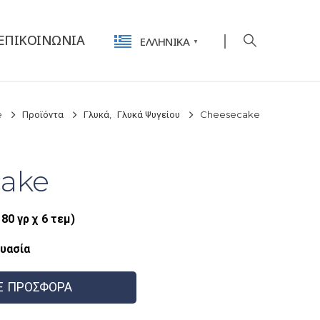
ΕΠΙΚΟΙΝΩΝΊΑ
ΕΛΛΗΝΙΚΆ
▼
e
Προϊόντα
Γλυκά
,
Γλυκά Ψυγείου
Cheesecake
ake
180 γρ χ 6 τεμ)
υασία
Ε ΠΡΟΣΦΟΡΑ