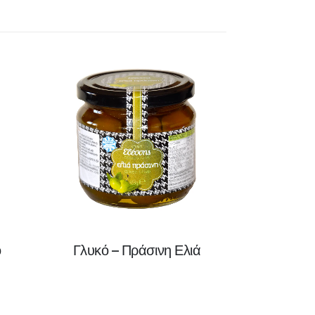
ο
Γλυκό – Πράσινη Ελιά
Γλυκ