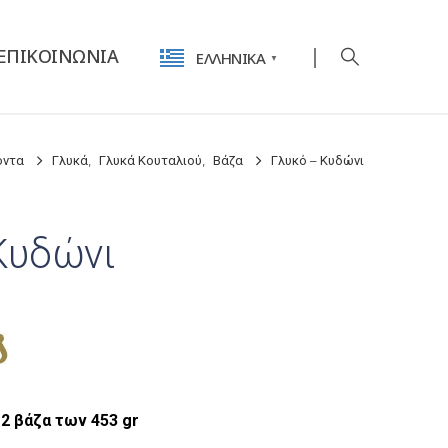
ΕΠΙΚΟΙΝΩΝΊΑ
ΕΛΛΗΝΙΚΆ
▼
όντα
Γλυκά
,
Γλυκά Κουταλιού
,
Βάζα
Γλυκό – Κυδώνι
Κυδώνι
12 βάζα των 453 gr