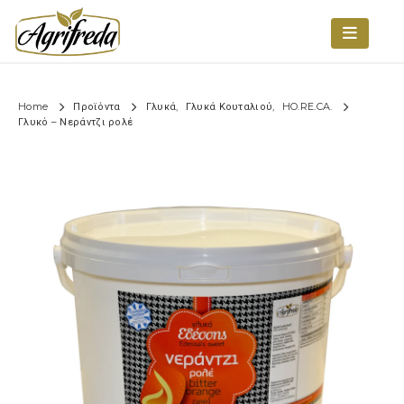
Home
Προϊόντα
Γλυκά
,
Γλυκά Κουταλιού
,
HO.RE.CA.
Γλυκό – Νεράντζι ρολέ