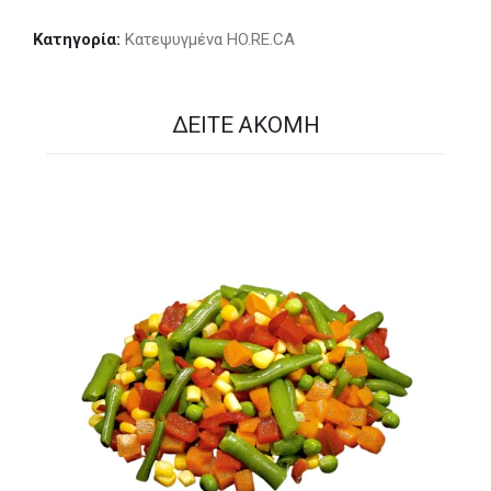
Κατηγορία:
Kατεψυγμένα HO.RE.CA
ΔΕΊΤΕ ΑΚΌΜΗ