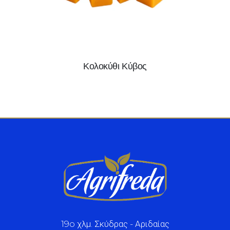
Κολοκύθι Κύβος
19o χλμ. Σκύδρας - Αριδαίας