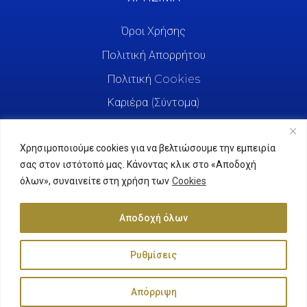
Όροι Χρήσης
Πολιτική Απορρήτου
Πολιτική Cookies
Καριέρα (Σύντομα)
Χρησιμοποιούμε cookies για να βελτιώσουμε την εμπειρία
σας στον ιστότοπό μας. Κάνοντας κλικ στο «Αποδοχή
όλων», συναινείτε στη χρήση των
Cookies
Αποδοχή όλων
Ρυθμίσεις
Agrifreda © 2025. All Rights Reserved.
Απόρριψη
Κατασκευή Ιστοσελίδας
ByYourSite