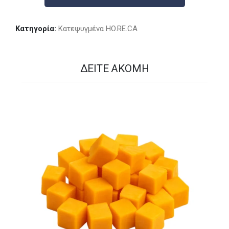
Κατηγορία:
Kατεψυγμένα HO.RE.CA
ΔΕΊΤΕ ΑΚΌΜΗ