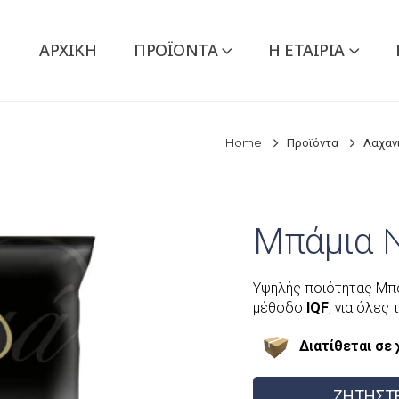
ΑΡΧΙΚΉ
ΠΡΟΪΌΝΤΑ
Η ΕΤΑΙΡΙΑ
Home
Προϊόντα
Λαχαν
Μπάμια 
Υψηλής ποιότητας Μπά
μέθοδο
IQF
, για όλες 
Διατίθεται σε 
ΖΗΤΗΣΤ