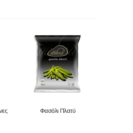
νες
Φασόλι Πλατύ
Φασό