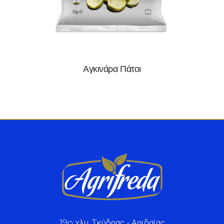
Αγκινάρα Πάτοι
19o χλμ. Σκύδρας - Αριδαίας