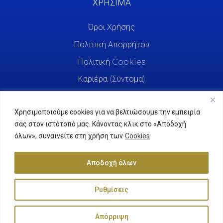
ΧΡΗΣΙΜΑ
Όροι Χρήσης
Πολιτική Απορρήτου
Πολιτική Cookies
Καριέρα (Σύντομα)
Χρησιμοποιούμε cookies για να βελτιώσουμε την εμπειρία
σας στον ιστότοπό μας. Κάνοντας κλικ στο «Αποδοχή
όλων», συναινείτε στη χρήση των
Cookies
Αποδοχή όλων
Ρυθμίσεις
Agrifreda © 2025. All Rights Reserved.
Απόρριψη
Κατασκευή Ιστοσελίδας
ByYourSite