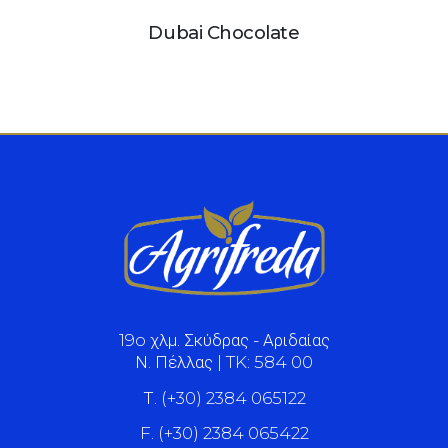
Εκμέκ
19o χλμ. Σκύδρας - Αριδαίας
Ν. Πέλλας | TK: 584 00
Τ. (+30) 2384 065122
F. (+30) 2384 065422