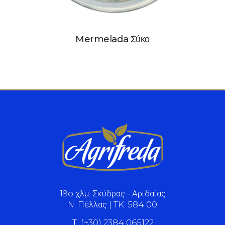
Mermelada Σύκο
19o χλμ. Σκύδρας - Αριδαίας
Ν. Πέλλας | TK: 584 00
Τ. (+30) 2384 065122