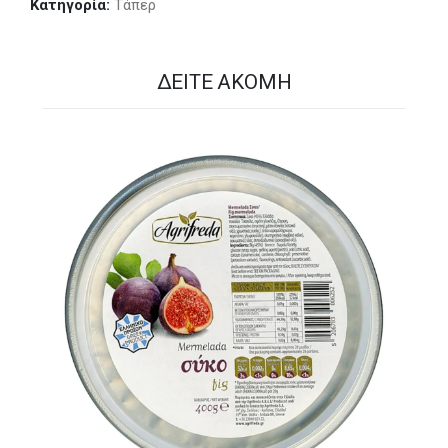
Κατηγορία:
Τάπερ
ΔΕΊΤΕ ΑΚΌΜΗ