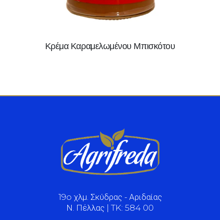
Κρέμα Καραμελωμένου Μπισκότου
19o χλμ. Σκύδρας - Αριδαίας
Ν. Πέλλας | TK: 584 00