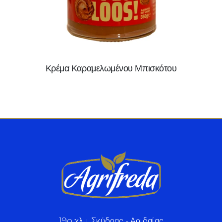
Κρέμα Καραμελωμένου Μπισκότου
19o χλμ. Σκύδρας - Αριδαίας