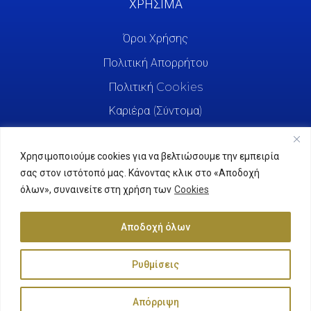
ΧΡΗΣΙΜΑ
Όροι Χρήσης
Πολιτική Απορρήτου
Πολιτική Cookies
Καριέρα (Σύντομα)
Χρησιμοποιούμε cookies για να βελτιώσουμε την εμπειρία
σας στον ιστότοπό μας. Κάνοντας κλικ στο «Αποδοχή
όλων», συναινείτε στη χρήση των
Cookies
Αποδοχή όλων
Ρυθμίσεις
Agrifreda © 2025. All Rights Reserved.
Απόρριψη
Κατασκευή Ιστοσελίδας
ByYourSite