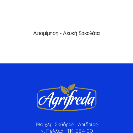
Απομίμηση - Λευκή Σοκολάτα
19o χλμ. Σκύδρας - Αριδαίας
Ν. Πέλλας | TK: 584 00