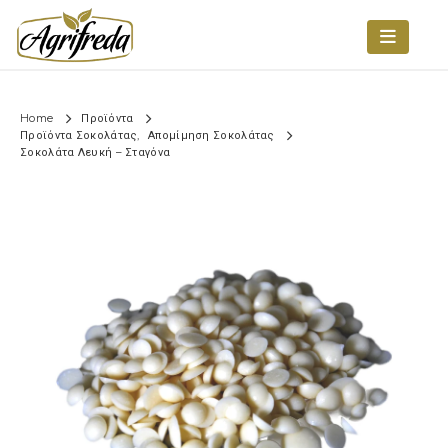
Home
Προϊόντα
Προϊόντα Σοκολάτας
,
Απομίμηση Σοκολάτας
Σοκολάτα Λευκή – Σταγόνα