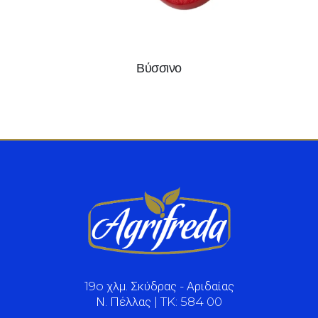
Βύσσινο
19o χλμ. Σκύδρας - Αριδαίας
Ν. Πέλλας | TK: 584 00