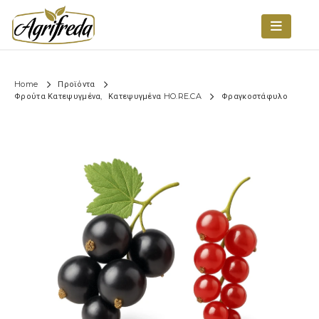
Home
Προϊόντα
Φρούτα Κατεψυγμένα
,
Κατεψυγμένα HO.RE.CA
Φραγκοστάφυλο