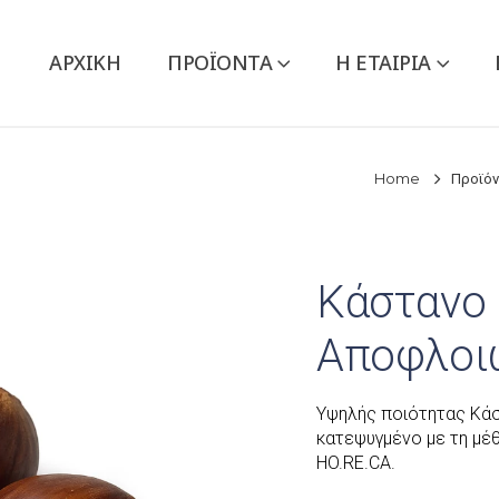
ΑΡΧΙΚΉ
ΠΡΟΪΌΝΤΑ
Η ΕΤΑΙΡΙΑ
Home
Προϊό
Κάστανο
Αποφλοι
Υψηλής ποιότητας Κά
κατεψυγμένο με τη μ
HO.RE.CA.