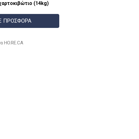
 χαρτοκιβώτιο (14kg)
Ε ΠΡΟΣΦΟΡΑ
α HO.RE.CA