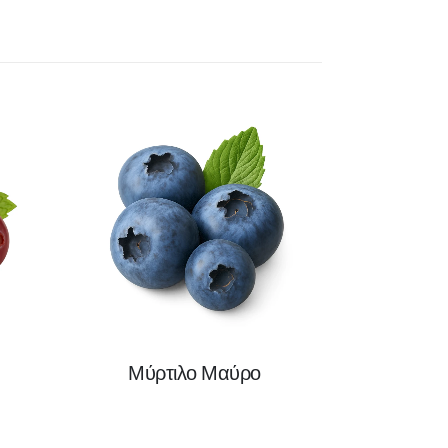
Μύρτιλο Μαύρο
Φραγ