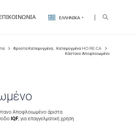
ΕΠΙΚΟΙΝΩΝΊΑ
ΕΛΛΗΝΙΚΆ
▼
ντα
Φρούτα Κατεψυγμένα
,
Κατεψυγμένα HO.RE.CA
Κάστανο Αποφλοιωμένο
ωμένο
στανο Αποφλοιωμένο άριστα
έθοδο
IQF
, για επαγγελματική χρήση