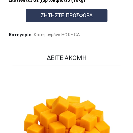
Διατίθεται σε χαρτοκιβώτιο (10kg)
ΖΗΤΗΣΤΕ ΠΡΟΣΦΟΡΑ
Κατηγορία:
Kατεψυγμένα HO.RE.CA
ΔΕΊΤΕ ΑΚΌΜΗ