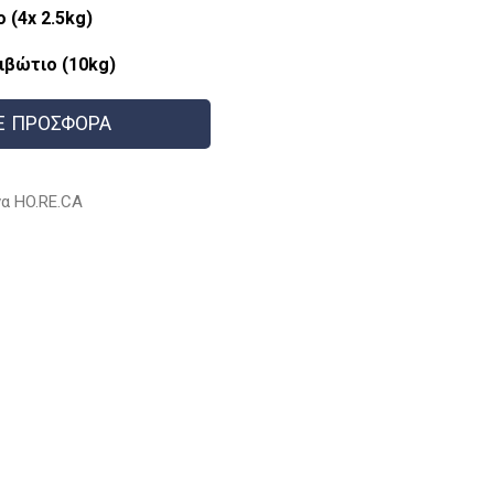
 (4x 2.5kg)
ιβώτιο (10kg)
Ε ΠΡΟΣΦΟΡΑ
α HO.RE.CA