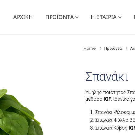
ΑΡΧΙΚΉ
ΠΡΟΪΌΝΤΑ
Η ΕΤΑΙΡΙΑ
Home
Προϊόντα
Λα
Σπανάκι
Υψηλής ποιότητας Σπα
μέθοδο
IQF
, ιδανικό 
Σπανάκι Ψιλοκομ
Σπανάκι Φύλλο ΒΕ
Σπανάκι Κύβος
IQ