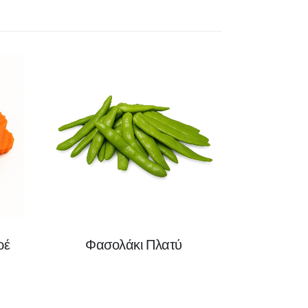
ρέ
Φασολάκι Πλατύ
Φασολά