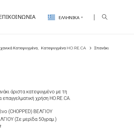
ΕΠΙΚΟΙΝΩΝΊΑ
ΕΛΛΗΝΙΚΆ
▼
χανικά Κατεψυγμένα
,
Kατεψυγμένα HO.RE.CA
Σπανάκι
νάκι άριστα κατεψυγμένο με τη
για επαγγελματική χρήση HO.RE.CA.
μένο (CHOPPED) ΒΕΛΓΙΟΥ
ΛΓΙΟΥ (Σε μερίδα 50γραμ.)
F