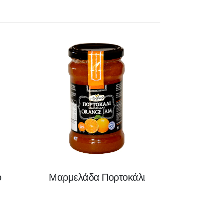
ο
Μαρμελάδα Πορτοκάλι
Μαρμελάδα