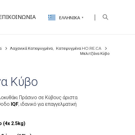
ΕΠΙΚΟΙΝΩΝΊΑ
ΕΛΛΗΝΙΚΆ
▼
α
Λαχανικά Κατεψυγμένα
,
Kατεψυγμένα HO.RE.CA
Μελιτζάνα Κύβο
να Κύβο
οκυθάκι Πράσινο σε Κύβους άριστα
έθοδο
IQF
, ιδανικό για επαγγελματική
 (4x 2.5kg)