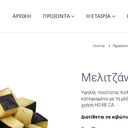
ΑΡΧΙΚΉ
ΠΡΟΪΌΝΤΑ
Η ΕΤΑΙΡΙΑ
Home
Προϊόντ
Μελιτζά
Υψηλής ποιότητας Κολ
κατεψυγμένο με τη μ
χρήση HO.RE.CA.
Διατίθεται σε κιβώτιο