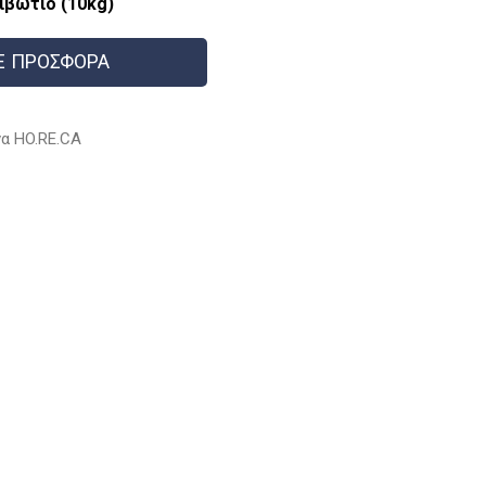
ιβώτιο (10kg)
Ε ΠΡΟΣΦΟΡΑ
α HO.RE.CA